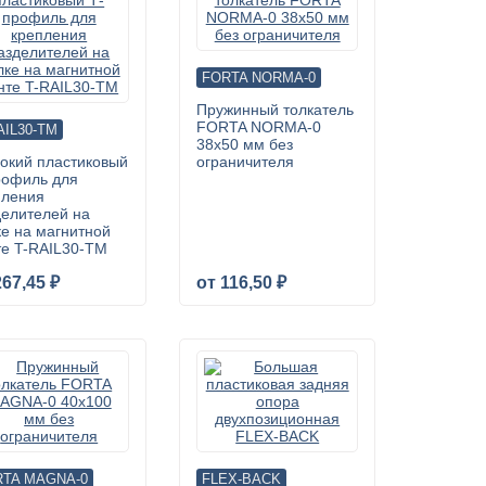
FORTA NORMA-0
Пружинный толкатель
FORTA NORMA-0
AIL30-TM
38х50 мм без
окий пластиковый
ограничителя
рофиль для
пления
делителей на
ке на магнитной
те T-RAIL30-TM
267,45 ₽
от 116,50 ₽
RTA MAGNA-0
FLEX-BACK