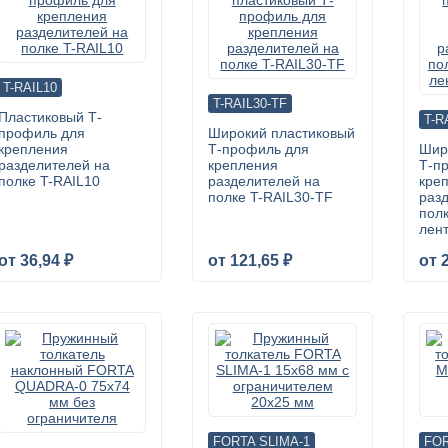
T-RAIL10
T-RAIL30-TF
Пластиковый Т-
T-R
профиль для
Широкий пластиковый
крепления
Т-профиль для
Шир
разделителей на
крепления
Т-п
полке T-RAIL10
разделителей на
кре
полке T-RAIL30-TF
раз
пол
лен
от 36,94 ₽
от 121,65 ₽
от 
FORTA SLIMA-1
FO