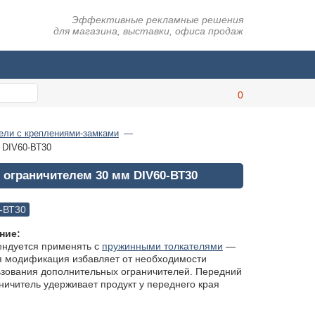
Эффективные рекламные решения
для магазина, выставки, офиса продаж
ели с креплениями-замками
 DIV60-ВТ30
 ограничителем 30 мм DIV60-ВТ30
-ВТ30
ние:
ендуется применять с
пружинными толкателями
—
я модификация избавляет от необходимости
зования дополнительных ограничителей. Передний
ничитель удерживает продукт у переднего края