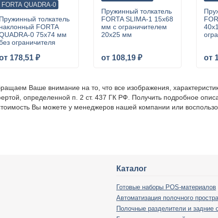
FORTA QUADRA-0
Пружинный толкатель
Пру
Пружинный толкатель
FORTA SLIMA-1 15х68
FOR
наклонный FORTA
мм с ограничителем
40х
QUADRA-0 75х74 мм
20х25 мм
огр
без ограничителя
от 178,51 ₽
от 108,19 ₽
от 
ращаем Ваше внимание на то, что все изображения, характеристи
ертой, определенной п. 2 ст. 437 ГК РФ. Получить подробное опис
стоимость Вы можете у менеджеров нашей компании или воспольз
Каталог
Готовые наборы POS-материалов
Автоматизация полочного простр
Полочные разделители и задние 