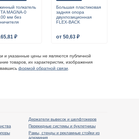
жинный толкатель
Большая пластиковая
TA MAGNA-0
задняя опора
100 мм без
двухпозиционная
аничителя
FLEX-BACK
165,81 ₽
от 50,63 ₽
ки и указанные цены не являются публичной
ание товаров, их характеристик, изображения
овавшись
формой обратной связи
.
Держатели вывесок и шелфтокеров
анства
Перекидные системы и буклетницы
опоры
Рамы, стенды и рекламные стойки из
алюминия