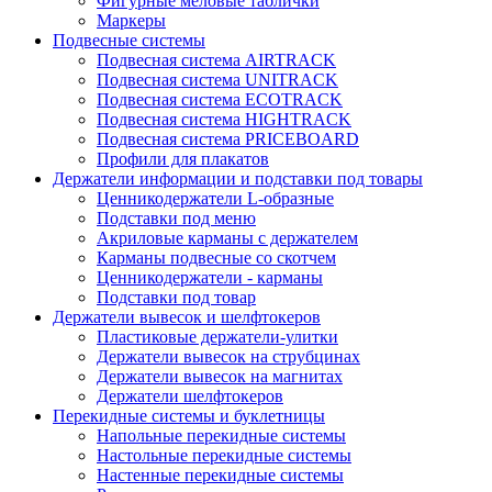
Фигурные меловые таблички
Маркеры
Подвесные системы
Подвесная система AIRTRACK
Подвесная система UNITRACK
Подвесная система ECOTRACK
Подвесная система HIGHTRACK
Подвесная система PRICEBOARD
Профили для плакатов
Держатели информации и подставки под товары
Ценникодержатели L-образные
Подставки под меню
Акриловые карманы с держателем
Карманы подвесные со скотчем
Ценникодержатели - карманы
Подставки под товар
Держатели вывесок и шелфтокеров
Пластиковые держатели-улитки
Держатели вывесок на струбцинах
Держатели вывесок на магнитах
Держатели шелфтокеров
Перекидные системы и буклетницы
Напольные перекидные системы
Настольные перекидные системы
Настенные перекидные системы