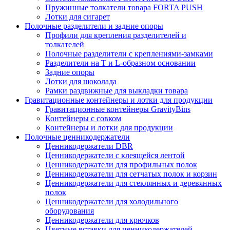
Пружинные толкатели товара FORTA PUSH
Лотки для сигарет
Полочные разделители и задние опоры
Профили для крепления разделителей и
толкателей
Полочные разделители с креплениями-замками
Разделители на Т и L-образном основании
Задние опоры
Лотки для шоколада
Рамки раздвижные для выкладки товара
Гравитационные контейнеры и лотки для продукции
Гравитационные контейнеры GravityBins
Контейнеры с совком
Контейнеры и лотки для продукции
Полочные ценникодержатели
Ценникодержатели DBR
Ценникодержатели с клеящейся лентой
Ценникодержатели для профильных полок
Ценникодержатели для сетчатых полок и корзин
Ценникодержатели для стеклянных и деревянных
полок
Ценникодержатели для холодильного
оборудования
Ценникодержатели для крючков
Цветные вставки для ценникодержателей