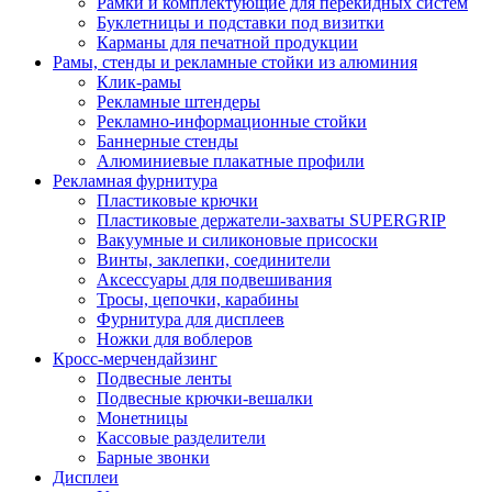
Рамки и комплектующие для перекидных систем
Буклетницы и подставки под визитки
Карманы для печатной продукции
Рамы, стенды и рекламные стойки из алюминия
Клик-рамы
Рекламные штендеры
Рекламно-информационные стойки
Баннерные стенды
Алюминиевые плакатные профили
Рекламная фурнитура
Пластиковые крючки
Пластиковые держатели-захваты SUPERGRIP
Вакуумные и силиконовые присоски
Винты, заклепки, соединители
Аксессуары для подвешивания
Тросы, цепочки, карабины
Фурнитура для дисплеев
Ножки для воблеров
Кросс-мерчендайзинг
Подвесные ленты
Подвесные крючки-вешалки
Монетницы
Кассовые разделители
Барные звонки
Дисплеи