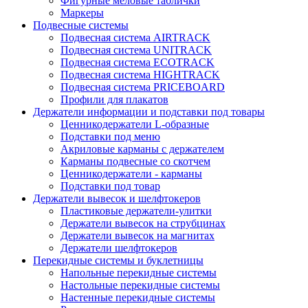
Фигурные меловые таблички
Маркеры
Подвесные системы
Подвесная система AIRTRACK
Подвесная система UNITRACK
Подвесная система ECOTRACK
Подвесная система HIGHTRACK
Подвесная система PRICEBOARD
Профили для плакатов
Держатели информации и подставки под товары
Ценникодержатели L-образные
Подставки под меню
Акриловые карманы с держателем
Карманы подвесные со скотчем
Ценникодержатели - карманы
Подставки под товар
Держатели вывесок и шелфтокеров
Пластиковые держатели-улитки
Держатели вывесок на струбцинах
Держатели вывесок на магнитах
Держатели шелфтокеров
Перекидные системы и буклетницы
Напольные перекидные системы
Настольные перекидные системы
Настенные перекидные системы