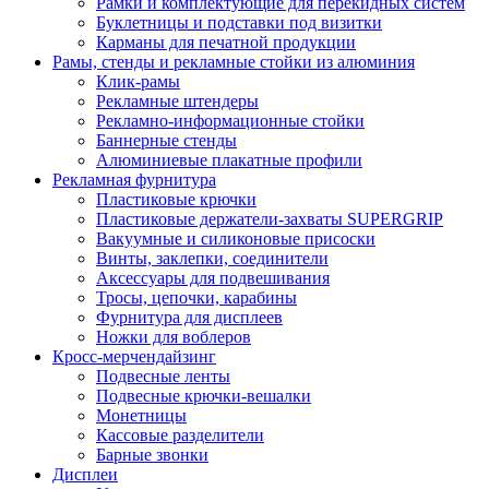
Рамки и комплектующие для перекидных систем
Буклетницы и подставки под визитки
Карманы для печатной продукции
Рамы, стенды и рекламные стойки из алюминия
Клик-рамы
Рекламные штендеры
Рекламно-информационные стойки
Баннерные стенды
Алюминиевые плакатные профили
Рекламная фурнитура
Пластиковые крючки
Пластиковые держатели-захваты SUPERGRIP
Вакуумные и силиконовые присоски
Винты, заклепки, соединители
Аксессуары для подвешивания
Тросы, цепочки, карабины
Фурнитура для дисплеев
Ножки для воблеров
Кросс-мерчендайзинг
Подвесные ленты
Подвесные крючки-вешалки
Монетницы
Кассовые разделители
Барные звонки
Дисплеи