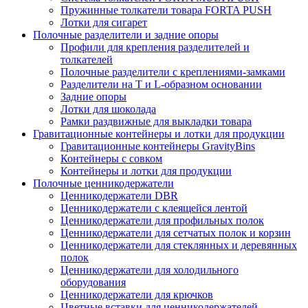
Пружинные толкатели товара FORTA PUSH
Лотки для сигарет
Полочные разделители и задние опоры
Профили для крепления разделителей и
толкателей
Полочные разделители с креплениями-замками
Разделители на Т и L-образном основании
Задние опоры
Лотки для шоколада
Рамки раздвижные для выкладки товара
Гравитационные контейнеры и лотки для продукции
Гравитационные контейнеры GravityBins
Контейнеры с совком
Контейнеры и лотки для продукции
Полочные ценникодержатели
Ценникодержатели DBR
Ценникодержатели с клеящейся лентой
Ценникодержатели для профильных полок
Ценникодержатели для сетчатых полок и корзин
Ценникодержатели для стеклянных и деревянных
полок
Ценникодержатели для холодильного
оборудования
Ценникодержатели для крючков
Цветные вставки для ценникодержателей