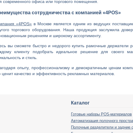
я современного офиса или торгового помещения.
реимущества сотрудничества с компанией «4POS»
мпания «4POS»
в Москве является одним из ведущих поставщи
угого торгового оборудования. Наша продукция заслужила довер
новационным решениям и широкому ассортименту.
есь вы сможете быстро и недорого купить рамочные держатели р
ждому клиенту подобрать идеальное решение для своего маг
икальность и стиль.
агодаря опыту, профессионализму и демократичным ценам комп
о ценит качество и эффективность рекламных материалов.
Каталог
Готовые наборы POS-материалов
Автоматизация полочного простр
Полочные разделители и задние 