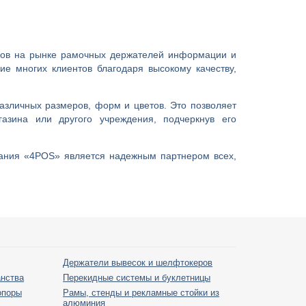
ков на рынке рамочных держателей информации и
ие многих клиентов благодаря высокому качеству,
азличных размеров, форм и цветов. Это позволяет
азина или другого учреждения, подчеркнув его
ания «4POS» является надежным партнером всех,
Держатели вывесок и шелфтокеров
анства
Перекидные системы и буклетницы
опоры
Рамы, стенды и рекламные стойки из
алюминия