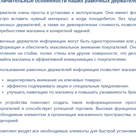
тличительные особенности наших рамочных держател
ржатели очень просты в установке и эксплуатации. Они имеют фо
стро вставить нужный материал, а когда понадобится, без тр
мочных держателей, а также их демократичная стоимость позвол
требностями магазина и конкретной задачей.
мочные держатели информации могут быть односторонними или д
формации и обеспечить максимальное внимание покупателей. Он
епления на стойки, полки, стены или другие поверхности, что д
зайна магазина и эффективной коммуникации с покупателями.
пользование рамочных держателей информации позволяет магази
акцентировать внимание на ключевых товарах;
эффектно подчеркивать акции и специальные предложения;
улучшать навигацию по магазину и повышать узнаваемость бре
и устройства помогают создать такое информационное прост
купателей и способствует успешной торговле. Высокая функцио
обходимым элементом в организации магазинного пространства,
диторией.
комплект входят все необходимые элементы для быстрой установки