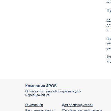
дл
П
Ко
др
ин
Зд
ка
ун
Бл
кт
Компания 4POS
Оптовая поставка оборудования для
мерчендайзинга
О компании
Для производителей
Как сделать заказ?
Юридическая информация