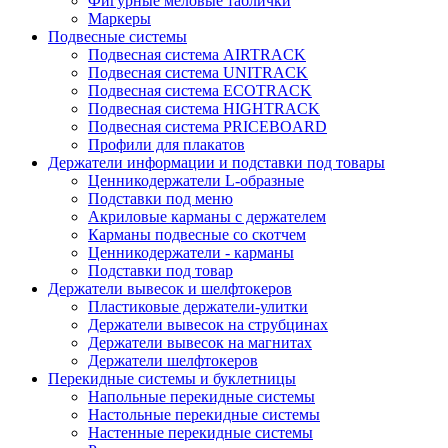
Фигурные меловые таблички
Маркеры
Подвесные системы
Подвесная система AIRTRACK
Подвесная система UNITRACK
Подвесная система ECOTRACK
Подвесная система HIGHTRACK
Подвесная система PRICEBOARD
Профили для плакатов
Держатели информации и подставки под товары
Ценникодержатели L-образные
Подставки под меню
Акриловые карманы с держателем
Карманы подвесные со скотчем
Ценникодержатели - карманы
Подставки под товар
Держатели вывесок и шелфтокеров
Пластиковые держатели-улитки
Держатели вывесок на струбцинах
Держатели вывесок на магнитах
Держатели шелфтокеров
Перекидные системы и буклетницы
Напольные перекидные системы
Настольные перекидные системы
Настенные перекидные системы