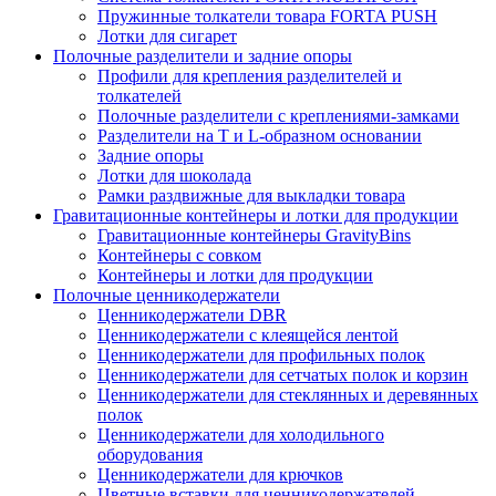
Пружинные толкатели товара FORTA PUSH
Лотки для сигарет
Полочные разделители и задние опоры
Профили для крепления разделителей и
толкателей
Полочные разделители с креплениями-замками
Разделители на Т и L-образном основании
Задние опоры
Лотки для шоколада
Рамки раздвижные для выкладки товара
Гравитационные контейнеры и лотки для продукции
Гравитационные контейнеры GravityBins
Контейнеры с совком
Контейнеры и лотки для продукции
Полочные ценникодержатели
Ценникодержатели DBR
Ценникодержатели с клеящейся лентой
Ценникодержатели для профильных полок
Ценникодержатели для сетчатых полок и корзин
Ценникодержатели для стеклянных и деревянных
полок
Ценникодержатели для холодильного
оборудования
Ценникодержатели для крючков
Цветные вставки для ценникодержателей