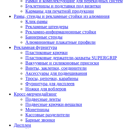
Рамки и комплектующие для перекидных систем
Буклетницы и подставки под визитки
Карманы для печатной продукции
Рамы, стенды и рекламные стойки из алюминия
Клик-рамы
Рекламные штендеры
Рекламно-информационные стойки
Баннерные стенды
Алюминиевые плакатные профили
Рекламная фурнитура
Пластиковые крючки
Пластиковые держатели-захваты SUPERGRIP
Вакуумные и силиконовые присоски
Винты, заклепки, соединители
Аксессуары для подвешивания
Тросы, цепочки, карабины
Фурнитура для дисплеев
Ножки для воблеров
Кросс-мерчендайзинг
Подвесные ленты
Подвесные крючки-вешалки
Монетницы
Кассовые разделители
Барные звонки
Дисплеи