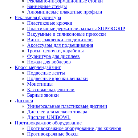
Рекламно-информационные стойки
Баннерные стенды
Алюминиевые плакатные профили
Рекламная фурнитура
Пластиковые крючки
Пластиковые держатели-захваты SUPERGRIP
Вакуумные и силиконовые присоски
Винты, заклепки, соединители
Аксессуары для подвешивания
Тросы, цепочки, карабины
Фурнитура для дисплеев
Ножки для воблеров
Кросс-мерчендайзинг
Подвесные ленты
Подвесные крючки-вешалки
Монетницы
Кассовые разделители
Барные звонки
Дисплеи
Универсальные пластиковые дисплеи
Дисплеи для мелкого товара
Дисплеи UNIBOWL
Противокражное оборудование
Противокражное оборудование для крючков
Противокражные боксы