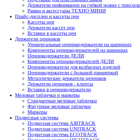
Держатели информации на гибкой ножке с присоск
Рамки и аксессуары ТЕХНО МИНИ
Прайс-дисплеи и кассеты цен
Кассеты цен
Держатели кассет цен
Вставки в кассеты цен
Держатели ценников
Универсальные ценникодержатели на шарнирах
Компоненты ценникодержателей на шарнирах
Ценникодержатели ДЕЛИ
Компоненты ценникодержателей ДЕЛИ
Ценникодержатели для колбасных изделий
Ценникодержатели с большой прищепкой
Металлические держатели ценников
Держатели ценников - клипсы
Вставки в ценникодержатели
Меловые таблички и маркеры
Стандартные меловые таблички
Фигурные меловые таблички
Маркеры
Подвесные системы
Подвесная система AIRTRACK
Подвесная система UNITRACK
Подвесная система ECOTRACK