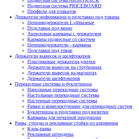
Подвесная система HIGHTRACK
Подвесная система PRICEBOARD
Профили для плакатов
Держатели информации и подставки под товары
Ценникодержатели L-образные
Подставки под меню
Акриловые карманы с держателем
Карманы подвесные со скотчем
Ценникодержатели - карманы
Подставки под товар
Держатели вывесок и шелфтокеров
Пластиковые держатели-улитки
Держатели вывесок на струбцинах
Держатели вывесок на магнитах
Держатели шелфтокеров
Перекидные системы и буклетницы
Напольные перекидные системы
Настольные перекидные системы
Настенные перекидные системы
Рамки и комплектующие для перекидных систем
Буклетницы и подставки под визитки
Карманы для печатной продукции
Рамы, стенды и рекламные стойки из алюминия
Клик-рамы
Рекламные штендеры