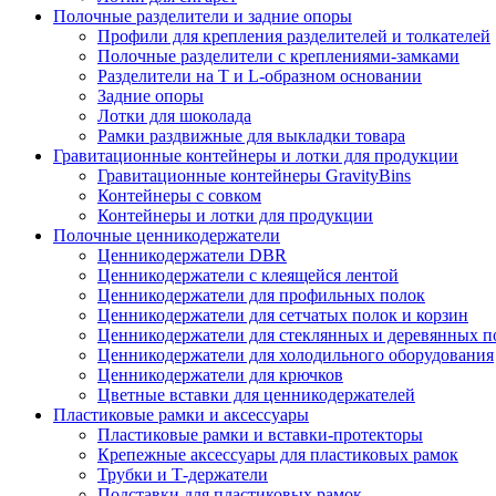
Полочные разделители и задние опоры
Профили для крепления разделителей и толкателей
Полочные разделители с креплениями-замками
Разделители на Т и L-образном основании
Задние опоры
Лотки для шоколада
Рамки раздвижные для выкладки товара
Гравитационные контейнеры и лотки для продукции
Гравитационные контейнеры GravityBins
Контейнеры с совком
Контейнеры и лотки для продукции
Полочные ценникодержатели
Ценникодержатели DBR
Ценникодержатели с клеящейся лентой
Ценникодержатели для профильных полок
Ценникодержатели для сетчатых полок и корзин
Ценникодержатели для стеклянных и деревянных п
Ценникодержатели для холодильного оборудования
Ценникодержатели для крючков
Цветные вставки для ценникодержателей
Пластиковые рамки и аксессуары
Пластиковые рамки и вставки-протекторы
Крепежные аксессуары для пластиковых рамок
Трубки и Т-держатели
Подставки для пластиковых рамок