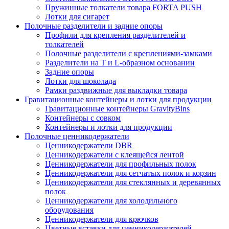
Пружинные толкатели товара FORTA PUSH
Лотки для сигарет
Полочные разделители и задние опоры
Профили для крепления разделителей и
толкателей
Полочные разделители с креплениями-замками
Разделители на Т и L-образном основании
Задние опоры
Лотки для шоколада
Рамки раздвижные для выкладки товара
Гравитационные контейнеры и лотки для продукции
Гравитационные контейнеры GravityBins
Контейнеры с совком
Контейнеры и лотки для продукции
Полочные ценникодержатели
Ценникодержатели DBR
Ценникодержатели с клеящейся лентой
Ценникодержатели для профильных полок
Ценникодержатели для сетчатых полок и корзин
Ценникодержатели для стеклянных и деревянных
полок
Ценникодержатели для холодильного
оборудования
Ценникодержатели для крючков
Цветные вставки для ценникодержателей