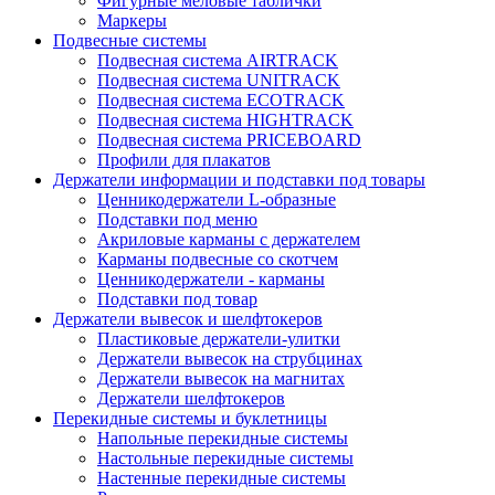
Фигурные меловые таблички
Маркеры
Подвесные системы
Подвесная система AIRTRACK
Подвесная система UNITRACK
Подвесная система ECOTRACK
Подвесная система HIGHTRACK
Подвесная система PRICEBOARD
Профили для плакатов
Держатели информации и подставки под товары
Ценникодержатели L-образные
Подставки под меню
Акриловые карманы с держателем
Карманы подвесные со скотчем
Ценникодержатели - карманы
Подставки под товар
Держатели вывесок и шелфтокеров
Пластиковые держатели-улитки
Держатели вывесок на струбцинах
Держатели вывесок на магнитах
Держатели шелфтокеров
Перекидные системы и буклетницы
Напольные перекидные системы
Настольные перекидные системы
Настенные перекидные системы