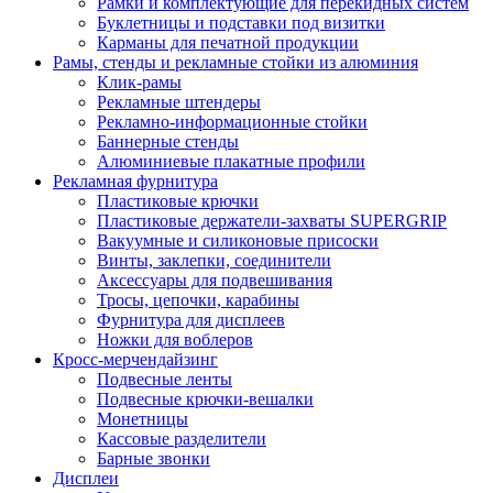
Рамки и комплектующие для перекидных систем
Буклетницы и подставки под визитки
Карманы для печатной продукции
Рамы, стенды и рекламные стойки из алюминия
Клик-рамы
Рекламные штендеры
Рекламно-информационные стойки
Баннерные стенды
Алюминиевые плакатные профили
Рекламная фурнитура
Пластиковые крючки
Пластиковые держатели-захваты SUPERGRIP
Вакуумные и силиконовые присоски
Винты, заклепки, соединители
Аксессуары для подвешивания
Тросы, цепочки, карабины
Фурнитура для дисплеев
Ножки для воблеров
Кросс-мерчендайзинг
Подвесные ленты
Подвесные крючки-вешалки
Монетницы
Кассовые разделители
Барные звонки
Дисплеи