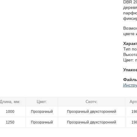
DBR 20
деревя
парфю
фиксир
Возмо
цвете 
Харак
Тип по
Высота
Цвет: 
Упако
Файлы
Инстру
Длина, мм:
Цвет:
Скотч:
Арт
1000
Прозрачный
Прозрачный двухсторонний
19
1250
Прозрачный
Прозрачный двухсторонний
19