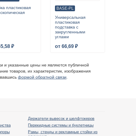
бка пластиковая
BASE-PL
ескопическая
Универсальная
пластиковая
подставка c
закругленными
углами
65,58 ₽
от 66,69 ₽
ки и указанные цены не являются публичной
ание товаров, их характеристик, изображения
овавшись
формой обратной связи
.
Держатели вывесок и шелфтокеров
анства
Перекидные системы и буклетницы
опоры
Рамы, стенды и рекламные стойки из