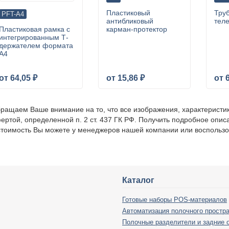
Пластиковый
Тру
PFT-A4
антибликовый
тел
Пластиковая рамка с
карман-протектор
интегрированным Т-
держателем формата
А4
от 64,05 ₽
от 15,86 ₽
от 
ращаем Ваше внимание на то, что все изображения, характеристи
ертой, определенной п. 2 ст. 437 ГК РФ. Получить подробное опис
стоимость Вы можете у менеджеров нашей компании или воспольз
Каталог
Готовые наборы POS-материалов
Автоматизация полочного простр
Полочные разделители и задние 