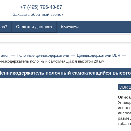
+7 (495) 796-48-87
Заказать обратный звонок
каз?
Оплата и доставка
Контакты
талог
Полочные ценникодержатели
Ценникодержатели DBR
нникодержатель полочный самоклеящийся высотой 20 мм
Ценникодержатель полочный самоклеящийся высото
DBR 
Описа
Униве
исполь
диспле
разме
табач