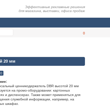
Эффективные рекламные решения
для магазина, выставки, офиса продаж
й 20 мм
20
ние:
рсальный ценникодержатель DBR высотой 20 мм
зуется на промо-оборудовании: картонных
ях и диспенсерах. Также может применяться для
щения служебной информации, например, на
ных шкафах.