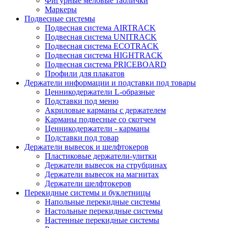
Фигурные меловые таблички
Маркеры
Подвесные системы
Подвесная система AIRTRACK
Подвесная система UNITRACK
Подвесная система ECOTRACK
Подвесная система HIGHTRACK
Подвесная система PRICEBOARD
Профили для плакатов
Держатели информации и подставки под товары
Ценникодержатели L-образные
Подставки под меню
Акриловые карманы с держателем
Карманы подвесные со скотчем
Ценникодержатели - карманы
Подставки под товар
Держатели вывесок и шелфтокеров
Пластиковые держатели-улитки
Держатели вывесок на струбцинах
Держатели вывесок на магнитах
Держатели шелфтокеров
Перекидные системы и буклетницы
Напольные перекидные системы
Настольные перекидные системы
Настенные перекидные системы