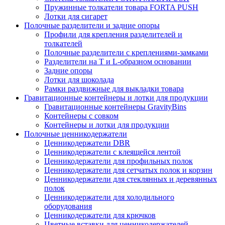
Пружинные толкатели товара FORTA PUSH
Лотки для сигарет
Полочные разделители и задние опоры
Профили для крепления разделителей и
толкателей
Полочные разделители с креплениями-замками
Разделители на Т и L-образном основании
Задние опоры
Лотки для шоколада
Рамки раздвижные для выкладки товара
Гравитационные контейнеры и лотки для продукции
Гравитационные контейнеры GravityBins
Контейнеры с совком
Контейнеры и лотки для продукции
Полочные ценникодержатели
Ценникодержатели DBR
Ценникодержатели с клеящейся лентой
Ценникодержатели для профильных полок
Ценникодержатели для сетчатых полок и корзин
Ценникодержатели для стеклянных и деревянных
полок
Ценникодержатели для холодильного
оборудования
Ценникодержатели для крючков
Цветные вставки для ценникодержателей