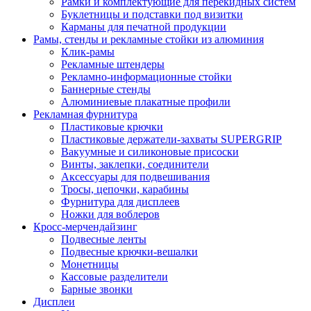
Рамки и комплектующие для перекидных систем
Буклетницы и подставки под визитки
Карманы для печатной продукции
Рамы, стенды и рекламные стойки из алюминия
Клик-рамы
Рекламные штендеры
Рекламно-информационные стойки
Баннерные стенды
Алюминиевые плакатные профили
Рекламная фурнитура
Пластиковые крючки
Пластиковые держатели-захваты SUPERGRIP
Вакуумные и силиконовые присоски
Винты, заклепки, соединители
Аксессуары для подвешивания
Тросы, цепочки, карабины
Фурнитура для дисплеев
Ножки для воблеров
Кросс-мерчендайзинг
Подвесные ленты
Подвесные крючки-вешалки
Монетницы
Кассовые разделители
Барные звонки
Дисплеи