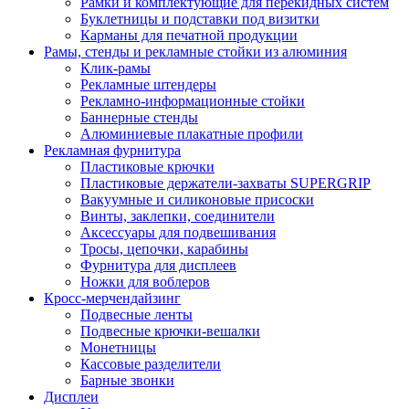
Рамки и комплектующие для перекидных систем
Буклетницы и подставки под визитки
Карманы для печатной продукции
Рамы, стенды и рекламные стойки из алюминия
Клик-рамы
Рекламные штендеры
Рекламно-информационные стойки
Баннерные стенды
Алюминиевые плакатные профили
Рекламная фурнитура
Пластиковые крючки
Пластиковые держатели-захваты SUPERGRIP
Вакуумные и силиконовые присоски
Винты, заклепки, соединители
Аксессуары для подвешивания
Тросы, цепочки, карабины
Фурнитура для дисплеев
Ножки для воблеров
Кросс-мерчендайзинг
Подвесные ленты
Подвесные крючки-вешалки
Монетницы
Кассовые разделители
Барные звонки
Дисплеи