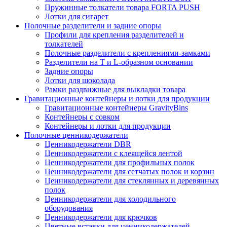
Пружинные толкатели товара FORTA PUSH
Лотки для сигарет
Полочные разделители и задние опоры
Профили для крепления разделителей и
толкателей
Полочные разделители с креплениями-замками
Разделители на Т и L-образном основании
Задние опоры
Лотки для шоколада
Рамки раздвижные для выкладки товара
Гравитационные контейнеры и лотки для продукции
Гравитационные контейнеры GravityBins
Контейнеры с совком
Контейнеры и лотки для продукции
Полочные ценникодержатели
Ценникодержатели DBR
Ценникодержатели с клеящейся лентой
Ценникодержатели для профильных полок
Ценникодержатели для сетчатых полок и корзин
Ценникодержатели для стеклянных и деревянных
полок
Ценникодержатели для холодильного
оборудования
Ценникодержатели для крючков
Цветные вставки для ценникодержателей