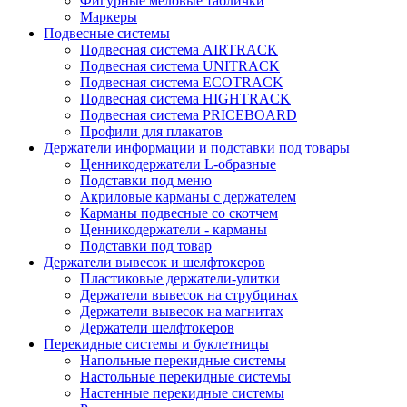
Фигурные меловые таблички
Маркеры
Подвесные системы
Подвесная система AIRTRACK
Подвесная система UNITRACK
Подвесная система ECOTRACK
Подвесная система HIGHTRACK
Подвесная система PRICEBOARD
Профили для плакатов
Держатели информации и подставки под товары
Ценникодержатели L-образные
Подставки под меню
Акриловые карманы с держателем
Карманы подвесные со скотчем
Ценникодержатели - карманы
Подставки под товар
Держатели вывесок и шелфтокеров
Пластиковые держатели-улитки
Держатели вывесок на струбцинах
Держатели вывесок на магнитах
Держатели шелфтокеров
Перекидные системы и буклетницы
Напольные перекидные системы
Настольные перекидные системы
Настенные перекидные системы