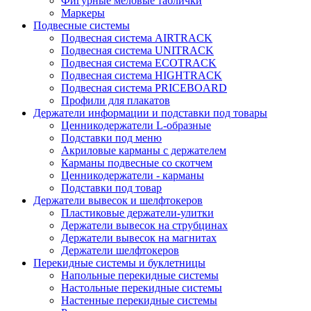
Фигурные меловые таблички
Маркеры
Подвесные системы
Подвесная система AIRTRACK
Подвесная система UNITRACK
Подвесная система ECOTRACK
Подвесная система HIGHTRACK
Подвесная система PRICEBOARD
Профили для плакатов
Держатели информации и подставки под товары
Ценникодержатели L-образные
Подставки под меню
Акриловые карманы с держателем
Карманы подвесные со скотчем
Ценникодержатели - карманы
Подставки под товар
Держатели вывесок и шелфтокеров
Пластиковые держатели-улитки
Держатели вывесок на струбцинах
Держатели вывесок на магнитах
Держатели шелфтокеров
Перекидные системы и буклетницы
Напольные перекидные системы
Настольные перекидные системы
Настенные перекидные системы