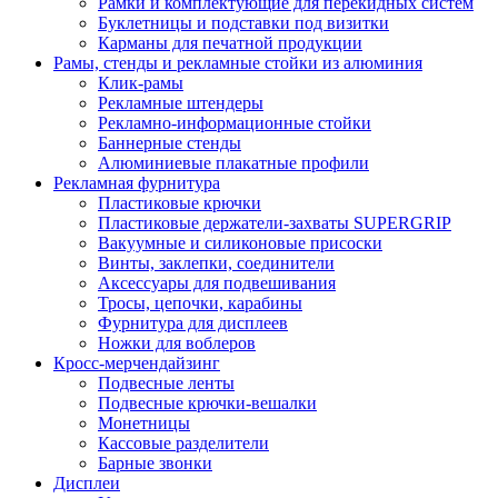
Рамки и комплектующие для перекидных систем
Буклетницы и подставки под визитки
Карманы для печатной продукции
Рамы, стенды и рекламные стойки из алюминия
Клик-рамы
Рекламные штендеры
Рекламно-информационные стойки
Баннерные стенды
Алюминиевые плакатные профили
Рекламная фурнитура
Пластиковые крючки
Пластиковые держатели-захваты SUPERGRIP
Вакуумные и силиконовые присоски
Винты, заклепки, соединители
Аксессуары для подвешивания
Тросы, цепочки, карабины
Фурнитура для дисплеев
Ножки для воблеров
Кросс-мерчендайзинг
Подвесные ленты
Подвесные крючки-вешалки
Монетницы
Кассовые разделители
Барные звонки
Дисплеи