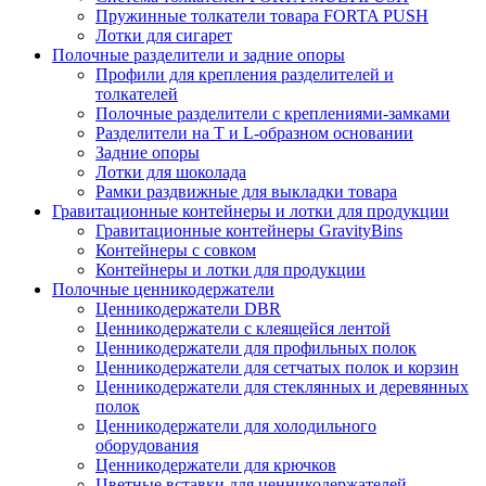
Пружинные толкатели товара FORTA PUSH
Лотки для сигарет
Полочные разделители и задние опоры
Профили для крепления разделителей и
толкателей
Полочные разделители с креплениями-замками
Разделители на Т и L-образном основании
Задние опоры
Лотки для шоколада
Рамки раздвижные для выкладки товара
Гравитационные контейнеры и лотки для продукции
Гравитационные контейнеры GravityBins
Контейнеры с совком
Контейнеры и лотки для продукции
Полочные ценникодержатели
Ценникодержатели DBR
Ценникодержатели с клеящейся лентой
Ценникодержатели для профильных полок
Ценникодержатели для сетчатых полок и корзин
Ценникодержатели для стеклянных и деревянных
полок
Ценникодержатели для холодильного
оборудования
Ценникодержатели для крючков
Цветные вставки для ценникодержателей