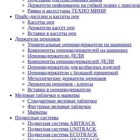
Держатели информации на гибкой ножке с присоск
Рамки и аксессуары ТЕХНО МИНИ
Прайс-дисплеи и кассеты цен
Кассеты цен
Держатели кассет цен
Вставки в кассеты цен
Держатели ценников
Универсальные ценникодержатели на шарнирах
Компоненты ценникодержателей на шарнирах
Ценникодержатели ДЕЛИ
Компоненты ценникодержателей ДЕЛИ
Ценникодержатели для колбасных изделий
Ценникодержатели с большой прищепкой
Металлические держатели ценников
Держатели ценников - клипсы
Вставки в ценникодержатели
Меловые таблички и маркеры
Стандартные меловые таблички
Фигурные меловые таблички
Маркеры
Подвесные системы
Подвесная система AIRTRACK
Подвесная система UNITRACK
Подвесная система ECOTRACK