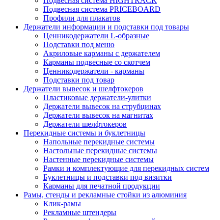
Подвесная система HIGHTRACK
Подвесная система PRICEBOARD
Профили для плакатов
Держатели информации и подставки под товары
Ценникодержатели L-образные
Подставки под меню
Акриловые карманы с держателем
Карманы подвесные со скотчем
Ценникодержатели - карманы
Подставки под товар
Держатели вывесок и шелфтокеров
Пластиковые держатели-улитки
Держатели вывесок на струбцинах
Держатели вывесок на магнитах
Держатели шелфтокеров
Перекидные системы и буклетницы
Напольные перекидные системы
Настольные перекидные системы
Настенные перекидные системы
Рамки и комплектующие для перекидных систем
Буклетницы и подставки под визитки
Карманы для печатной продукции
Рамы, стенды и рекламные стойки из алюминия
Клик-рамы
Рекламные штендеры