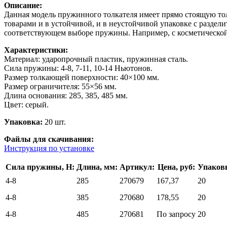
Описание:
Данная модель пружинного толкателя имеет прямо стоящую то
товарами и в устойчивой, и в неустойчивой упаковке с раздел
соответствующем выборе пружины. Например, с косметической
Характеристики:
Материал: ударопрочный пластик, пружинная сталь.
Сила пружины: 4-8, 7-11, 10-14 Ньютонов.
Размер толкающей поверхности: 40×100 мм.
Размер ограничителя: 55×56 мм.
Длина основания: 285, 385, 485 мм.
Цвет: серый.
Упаковка:
20 шт.
Файлы для скачивания:
Инструкция по установке
Сила пружины, Н:
Длина, мм:
Артикул:
Цена, руб:
Упаковк
4-8
285
270679
167,37
20
4-8
385
270680
178,55
20
4-8
485
270681
По запросу
20