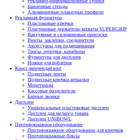
Рекламно-информационные стойки
Баннерные стенды
Алюминиевые плакатные профили
Рекламная фурнитура
Пластиковые крючки
Пластиковые держатели-захваты SUPERGRIP
Вакуумные и силиконовые присоски
Винты, заклепки, соединители
Аксессуары для подвешивания
Тросы, цепочки, карабины
Фурнитура для дисплеев
Ножки для воблеров
Кросс-мерчендайзинг
Подвесные ленты
Подвесные крючки-вешалки
Монетницы
Кассовые разделители
Барные звонки
Дисплеи
Универсальные пластиковые дисплеи
Дисплеи для мелкого товара
Дисплеи UNIBOWL
Противокражное оборудование
Противокражное оборудование для крючков
Противокражные боксы