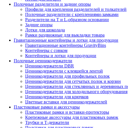
Полочные разделители и задние опоры
Профили для крепления разделителей и толкателей
Полочные разделители с креплениями-замками
Разделители на Т и L-образном основании
Задние опоры
Лотки для шоколада
Рамки раздвижные для выкладки товара
Гравитационные контейнеры и лотки для продукции
Гравитационные контейнеры GravityBins
Контейнеры с совком
Контейнеры и лотки для продукции
Полочные ценникодержатели
Ценникодержатели DBR
Ценникодержатели с клеящейся лентой
Ценникодержатели для профильных полок
Ценникодержатели для сетчатых полок и корзин
Ценникодержатели для стеклянных и деревянных п
Ценникодержатели для холодильного оборудования
Ценникодержатели для крючков
Цветные вставки для ценникодержателей
Пластиковые рамки и аксессуары
Пластиковые рамки и вставки-протекторы
Крепежные аксессуары для пластиковых рамок
Трубки и Т-держатели
Подставки для пластиковых рамок