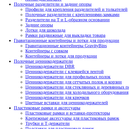
Полочные разделители и задние опоры
Профили для крепления разделителей и толкателей
Полочные разделители с креплениями-замками
Разделители на Т и L-образном основании
Задние опоры
Лотки для шоколада
Рамки раздвижные для выкладки товара
Гравитационные контейнеры и лотки для продукции
Гравитационные контейнеры GravityBins
Контейнеры с совком
Контейнеры и лотки для продукции
Полочные ценникодержатели
Ценникодержатели DBR
Ценникодержатели с клеящейся лентой
Ценникодержатели для профильных полок
Ценникодержатели для сетчатых полок и корзин
Ценникодержатели для стеклянных и деревянных п
Ценникодержатели для холодильного оборудования
Ценникодержатели для крючков
Цветные вставки для ценникодержателей
Пластиковые рамки и аксессуары
Пластиковые рамки и вставки-протекторы
Крепежные аксессуары для пластиковых рамок
Трубки и Т-держатели
Подставки для пластиковых рамок