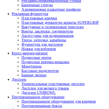
Рекламно-информационные стойки
Баннерные стенды
Алюминиевые плакатные профили
Рекламная фурнитура
Пластиковые крючки
Пластиковые держатели-захваты SUPERGRIP
Вакуумные и силиконовые присоски
Винты, заклепки, соединители
Аксессуары для подвешивания
Тросы, цепочки, карабины
Фурнитура для дисплеев
Ножки для воблеров
Кросс-мерчендайзинг
Подвесные ленты
Подвесные крючки-вешалки
Монетницы
Кассовые разделители
Барные звонки
Дисплеи
Универсальные пластиковые дисплеи
Дисплеи для мелкого товара
Дисплеи UNIBOWL
Противокражное оборудование
Противокражное оборудование для крючков
Противокражные боксы