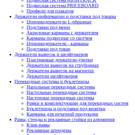
Подвесная система HIGHTRACK
Подвесная система PRICEBOARD
Профили для плакатов
Держатели информации и подставки под товары
Ценникодержатели L-образные
Подставки под меню
Акриловые карманы с держателем
Карманы подвесные со скотчем
Ценникодержатели - карманы
Подставки под товар
Держатели вывесок и шелфтокеров
Пластиковые держатели-улитки
Держатели вывесок на струбцинах
Держатели вывесок на магнитах
Держатели шелфтокеров
Перекидные системы и буклетницы
Напольные перекидные системы
Настольные перекидные системы
Настенные перекидные системы
Рамки и комплектующие для перекидных систем
Буклетницы и подставки под визитки
Карманы для печатной продукции
Рамы, стенды и рекламные стойки из алюминия
Клик-рамы
Рекламные штендеры