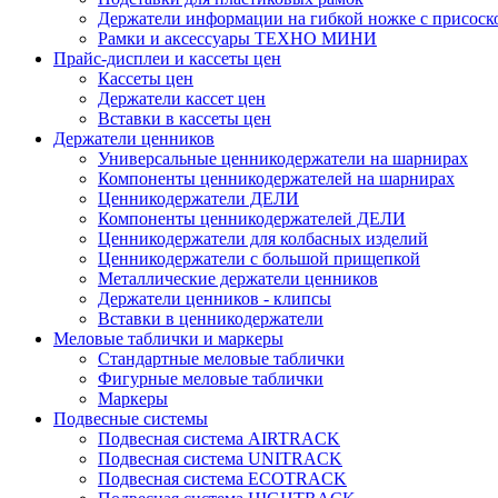
Держатели информации на гибкой ножке с присоск
Рамки и аксессуары ТЕХНО МИНИ
Прайс-дисплеи и кассеты цен
Кассеты цен
Держатели кассет цен
Вставки в кассеты цен
Держатели ценников
Универсальные ценникодержатели на шарнирах
Компоненты ценникодержателей на шарнирах
Ценникодержатели ДЕЛИ
Компоненты ценникодержателей ДЕЛИ
Ценникодержатели для колбасных изделий
Ценникодержатели с большой прищепкой
Металлические держатели ценников
Держатели ценников - клипсы
Вставки в ценникодержатели
Меловые таблички и маркеры
Стандартные меловые таблички
Фигурные меловые таблички
Маркеры
Подвесные системы
Подвесная система AIRTRACK
Подвесная система UNITRACK
Подвесная система ECOTRACK