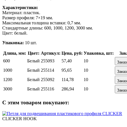
Характеристики:
Материал: пластик.
Размер профиля: 7×19 мм.
Максимальная толщина вставки: 0,7 мм.
Стандартные длины: 600, 1000, 1200, 3000 мм.
Цвет: белый.
Упаковка:
10 шт.
Длина, мм:
Цвет:
Артикул:
Цена, руб:
Упаковка, шт:
Зак
600
Белый
255093
57,40
10
Зака
1000
Белый
255114
95,65
10
Зака
1200
Белый
255092
114,78
10
Зака
3000
Белый
255116
286,94
10
Зака
С этим товаром покупают:
CLICKER HOOK