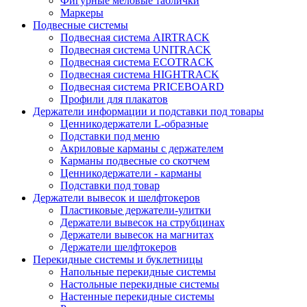
Фигурные меловые таблички
Маркеры
Подвесные системы
Подвесная система AIRTRACK
Подвесная система UNITRACK
Подвесная система ECOTRACK
Подвесная система HIGHTRACK
Подвесная система PRICEBOARD
Профили для плакатов
Держатели информации и подставки под товары
Ценникодержатели L-образные
Подставки под меню
Акриловые карманы с держателем
Карманы подвесные со скотчем
Ценникодержатели - карманы
Подставки под товар
Держатели вывесок и шелфтокеров
Пластиковые держатели-улитки
Держатели вывесок на струбцинах
Держатели вывесок на магнитах
Держатели шелфтокеров
Перекидные системы и буклетницы
Напольные перекидные системы
Настольные перекидные системы
Настенные перекидные системы