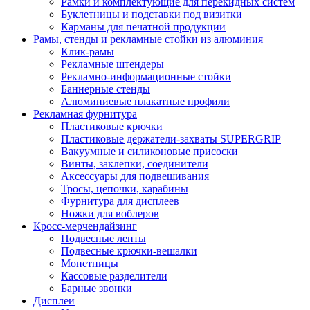
Рамки и комплектующие для перекидных систем
Буклетницы и подставки под визитки
Карманы для печатной продукции
Рамы, стенды и рекламные стойки из алюминия
Клик-рамы
Рекламные штендеры
Рекламно-информационные стойки
Баннерные стенды
Алюминиевые плакатные профили
Рекламная фурнитура
Пластиковые крючки
Пластиковые держатели-захваты SUPERGRIP
Вакуумные и силиконовые присоски
Винты, заклепки, соединители
Аксессуары для подвешивания
Тросы, цепочки, карабины
Фурнитура для дисплеев
Ножки для воблеров
Кросс-мерчендайзинг
Подвесные ленты
Подвесные крючки-вешалки
Монетницы
Кассовые разделители
Барные звонки
Дисплеи