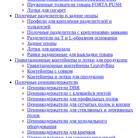
Пружинные толкатели товара FORTA PUSH
Лотки для сигарет
Полочные разделители и задние опоры
Профили для крепления разделителей и
толкателей
Полочные разделители с креплениями-замками
Разделители на Т и L-образном основании
Задние опоры
Лотки для шоколада
Рамки раздвижные для выкладки товара
Гравитационные контейнеры и лотки для продукции
Гравитационные контейнеры GravityBins
Контейнеры с совком
Контейнеры и лотки для продукции
Полочные ценникодержатели
Ценникодержатели DBR
Ценникодержатели с клеящейся лентой
Ценникодержатели для профильных полок
Ценникодержатели для сетчатых полок и корзин
Ценникодержатели для стеклянных и деревянных
полок
Ценникодержатели для холодильного
оборудования
Ценникодержатели для крючков
Цветные вставки для ценникодержателей