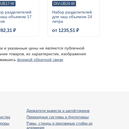
-UB17-W
DIV-UB24-W
ор разделителей
Набор разделителей
 чаш объемом 17
для чаш объемом 24
ров
литра
892,31 ₽
от 1235,51 ₽
ки и указанные цены не являются публичной
ание товаров, их характеристик, изображения
овавшись
формой обратной связи
.
Держатели вывесок и шелфтокеров
анства
Перекидные системы и буклетницы
опоры
Рамы, стенды и рекламные стойки из
алюминия