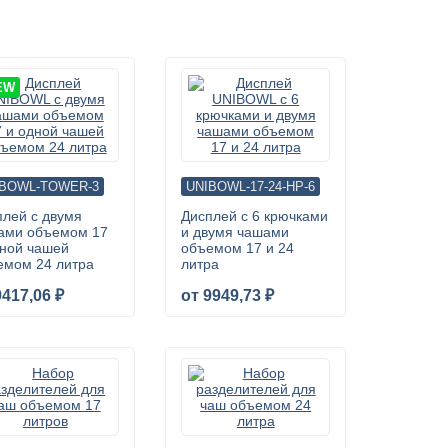
EW
IBOWL-TOWER-3
UNIBOWL-17-24-HP-6
плей с двумя
Дисплей с 6 крючками
ами объемом 17
и двумя чашами
дной чашей
объемом 17 и 24
емом 24 литра
литра
9417,06 ₽
от 9949,73 ₽