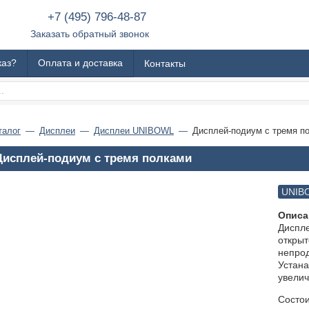
+7 (495) 796-48-87
Заказать обратный звонок
каз?
Оплата и доставка
Контакты
талог
Дисплеи
Дисплеи UNIBOWL
Дисплей-подиум с тремя п
Дисплей-подиум с тремя полками
UNIB
Описа
Диспл
открыт
непрод
Устана
увелич
Состои