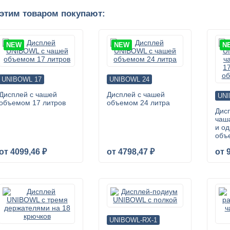
 этим товаром покупают:
NEW
NEW
N
UNIBOWL 17
UNIBOWL 24
Дисплей с чашей
Дисплей с чашей
UN
объемом 17 литров
объемом 24 литра
Дис
чаш
и о
объ
от 4099,46 ₽
от 4798,47 ₽
от 
UNIBOWL-RX-1