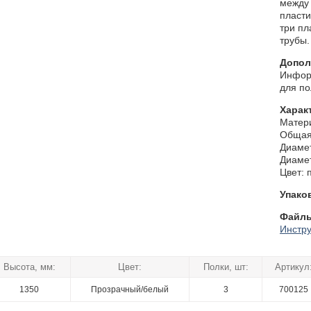
между 
пласти
три пл
трубы.
Допол
Инфор
для по
Харак
Матери
Общая 
Диамет
Диамет
Цвет: 
Упако
Файлы
Инстру
Высота, мм:
Цвет:
Полки, шт:
Артикул
1350
Прозрачный/белый
3
700125