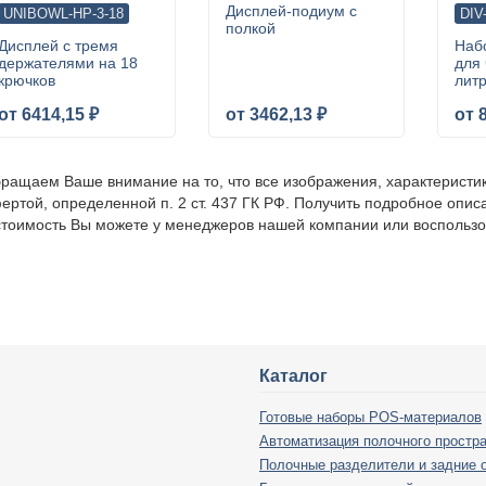
Дисплей-подиум с
UNIBOWL-HP-3-18
DIV
полкой
Дисплей с тремя
Наб
держателями на 18
для
крючков
лит
от 6414,15 ₽
от 3462,13 ₽
от 
ращаем Ваше внимание на то, что все изображения, характеристи
ертой, определенной п. 2 ст. 437 ГК РФ. Получить подробное опис
стоимость Вы можете у менеджеров нашей компании или воспольз
Каталог
Готовые наборы POS-материалов
Автоматизация полочного простр
Полочные разделители и задние 