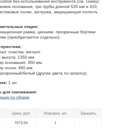
собой без использования инструмента (см. схему):
ковое основание, три трубы длиной 520 мм и 410,
астиковые полки, заглушка, защищающая полость
нительные опции:
мационная рамка, ценники, прозрачные бортики
лки (приобретаются отдельно).
теристики:
ал: пластик, металл.
высота: 1350 мм.
р основания: 450 мм.
р полок: 450 мм.
прозрачный/белый (другие цвета по запросу).
вка:
1 шт.
 для скачивания:
кция по сборке
:
Цена, руб:
Упаковка, шт:
Заказать
7073,54
1