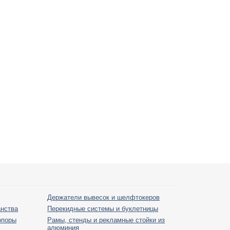
Держатели вывесок и шелфтокеров
анства
Перекидные системы и буклетницы
опоры
Рамы, стенды и рекламные стойки из
алюминия