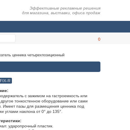
Эффективные рекламные решения
для магазина, выставки, офиса продаж
атель ценника четырехпозиционный
FIX-R
ние:
одержатель с зажимом на гастроемкость или
другое тонкостенное оборудование или сами
. Имеет пазы для размещения ценника под
и углами наклона от 0° до 135°.
теристики:
ал: ударопрочный пластик.