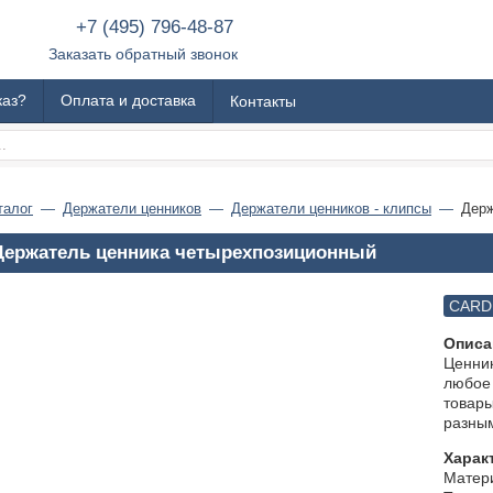
+7 (495) 796-48-87
Заказать обратный звонок
каз?
Оплата и доставка
Контакты
талог
Держатели ценников
Держатели ценников - клипсы
Держ
Держатель ценника четырехпозиционный
CARD
Описа
Ценник
любое 
товары
разным
Харак
Матери