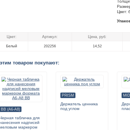
Толщин
Размер
Цвет: 
Упако
Цвет:
Артикул:
Цена, руб:
Белый
202256
14,52
 этим товаром покупают:
PRISM
MID
Держатель ценника
Дер
под углом
пла
BB (A6-A8)
Черная табличка для
нанесения надписей
меловым маркером