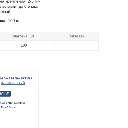
а крепления: 2-5 мм.
 вставки: до 0,5 мм.
белый.
вка:
100 шт.
Упаковка, шт:
Заказать
100
ICLIP
жатель-зажим
стиковый