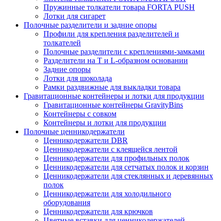
Пружинные толкатели товара FORTA PUSH
Лотки для сигарет
Полочные разделители и задние опоры
Профили для крепления разделителей и
толкателей
Полочные разделители с креплениями-замками
Разделители на Т и L-образном основании
Задние опоры
Лотки для шоколада
Рамки раздвижные для выкладки товара
Гравитационные контейнеры и лотки для продукции
Гравитационные контейнеры GravityBins
Контейнеры с совком
Контейнеры и лотки для продукции
Полочные ценникодержатели
Ценникодержатели DBR
Ценникодержатели с клеящейся лентой
Ценникодержатели для профильных полок
Ценникодержатели для сетчатых полок и корзин
Ценникодержатели для стеклянных и деревянных
полок
Ценникодержатели для холодильного
оборудования
Ценникодержатели для крючков
Цветные вставки для ценникодержателей