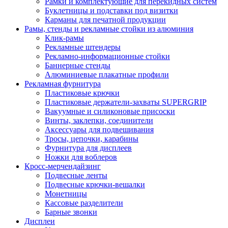
Рамки и комплектующие для перекидных систем
Буклетницы и подставки под визитки
Карманы для печатной продукции
Рамы, стенды и рекламные стойки из алюминия
Клик-рамы
Рекламные штендеры
Рекламно-информационные стойки
Баннерные стенды
Алюминиевые плакатные профили
Рекламная фурнитура
Пластиковые крючки
Пластиковые держатели-захваты SUPERGRIP
Вакуумные и силиконовые присоски
Винты, заклепки, соединители
Аксессуары для подвешивания
Тросы, цепочки, карабины
Фурнитура для дисплеев
Ножки для воблеров
Кросс-мерчендайзинг
Подвесные ленты
Подвесные крючки-вешалки
Монетницы
Кассовые разделители
Барные звонки
Дисплеи