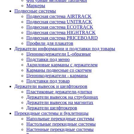
Фигурные меловые таблички
Маркеры
Подвесные системы
Подвесная система AIRTRACK
Подвесная система UNITRACK
Подвесная система ECOTRACK
Подвесная система HIGHTRACK
Подвесная система PRICEBOARD
Профили для плакатов
Держатели информации и подставки под товары
Ценникодержатели L-образные
Подставки под меню
Акриловые карманы с держателем
Карманы подвесные со скотчем
Ценникодержатели - карманы
Подставки под товар
Держатели вывесок и шелфтокеров
Пластиковые держатели-улитки
Держатели вывесок на струбцинах
Держатели вывесок на магнитах
Держатели шелфтокеров
Перекидные системы и буклетницы
Напольные перекидные системы
Настольные перекидные системы
Настенные перекидные системы